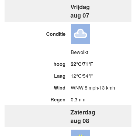
Vrijdag
aug 07
Conditie
Bewolkt
hoog
22°C/71°F
Laag
12°C/54°F
Wind
WNW 8 mph/13 kmh
Regen
0,3mm
Zaterdag
aug 08